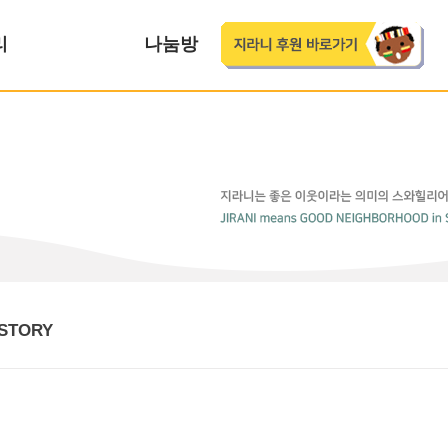
리
나눔방
STORY